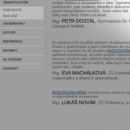
JEDNOTLIVCŮM
osobní finance a hospodaření s nimi. Samotná
investování, pak studenty přivedla k diskuzím
PUBLIKACE
pouze hospodářské rozměry. Jsem velmi rád, 
žáky naší školy mohu zúčastnit.
ŠKOLENÍ
PETR DOSTÁL
Mgr.
Gymnázium Dr. P
,
OBJEDNÁVKY
zástupce ředitele
AUTOŘI
REFERENCE
Po předchozích ne příliš dobrých zkušenoste
finanční gramotnosti a jejím včleňování do vý
NOVINKY
obavy o zapojení se do projektu
INVESTOVÁN
upřímně konstatovat, že tento projekt hodnotí
formou i úměrně věku přiblížil žákům otázky o
KE STAŽENÍ
podnikání. Bylo-li by to možné, ráda bych tuto
používala i nadále.
KONTAKT
EVA MACHÁLKOVÁ
Mgr.
ZŠ Pohořeli
,
matematiky a finanční gramotnosti
otevírá novou cestu k vý
INVESTOVÁNÍ HROU
a odpovědného investování.
LUKÁŠ NOVÁK
Mgr.
ZŠ Průhonice, zá
,