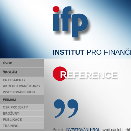
INSTITUT
PRO FINANČ
ÚVOD
REFERENCE
ŠKOLÁM
EU PROJEKTY
AKREDITOVANÉ KURZY
INVESTOVÁNÍ HROU
FIRMÁM
CSR PROJEKTY
BROŽURY
PUBLIKACE
TRAINING
Projekt
svojí náplní strh
INVESTOVÁNÍ HROU