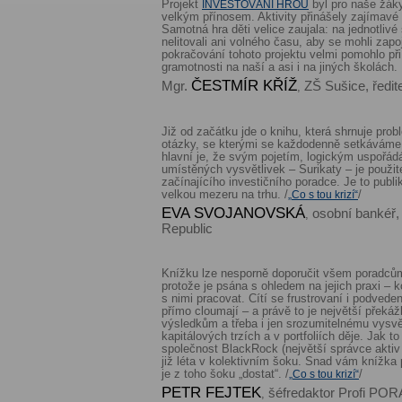
Projekt
byl pro naše žáky
INVESTOVÁNÍ HROU
velkým přínosem. Aktivity přinášely zajímavé
Samotná hra děti velice zaujala: na jednotlivé
nelitovali ani volného času, aby se mohli zapo
pokračování tohoto projektu velmi pomohlo při
gramotnosti na naší a asi i na jiných školách.
ČESTMÍR KŘÍŽ
Mgr.
ZŠ Sušice, ředit
,
Již od začátku jde o knihu, která shrnuje pro
otázky, se kterými se každodenně setkáváme př
hlavní je, že svým pojetím, logickým uspořá
umístěných vysvětlivek – Surikaty – je použit
začínajícího investičního poradce. Je to publi
velkou mezeru na trhu. /
/
„Co s tou krizí“
EVA SVOJANOVSKÁ
osobní bankéř,
,
Republic
Knížku lze nesporně doporučit všem poradcům 
protože je psána s ohledem na jejich praxi – k
s nimi pracovat. Cítí se frustrovaní i podvede
přímo cloumají – a právě to je největší přek
výsledkům a třeba i jen srozumitelnému vysvět
kapitálových trzích a v portfoliích děje. Jak t
společnost BlackRock (největší správce aktiv 
již léta v kolektivním šoku. Snad vám knížka
je z toho šoku „dostat“. /
/
„Co s tou krizí“
PETR FEJTEK
šéfredaktor Profi P
,