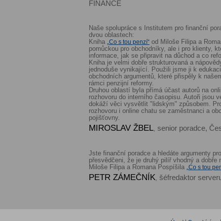
FINANCE
Naše spolupráce s Institutem pro finanční por
dvou oblastech:
Kniha
od Miloše Filipa a Roman
„Co s tou penzí“
pomůckou pro obchodníky, ale i pro klienty, kte
informace, jak se připravit na důchod a co re
Kniha je velmi dobře strukturovaná a nápověd
jednoduše vynikající. Použili jsme ji k edukac
obchodních argumentů, které přispěly k naše
rámci penzijní reformy.
Druhou oblastí byla přímá účast autorů na onl
rozhovoru do interního časopisu. Autoři jsou 
dokáží věci vysvětlit "lidským" způsobem. Pro
rozhovoru i online chatu se zaměstnanci a o
pojišťovny.
MIROSLAV ŽBEL
senior poradce, Če
,
Jste finanční poradce a hledáte argumenty pro
přesvědčeni, že je druhý pilíř vhodný a dobře
Miloše Filipa a Romana Pospíšila
„Co s tou pen
PETR ZÁMEČNÍK
šéfredaktor server
,