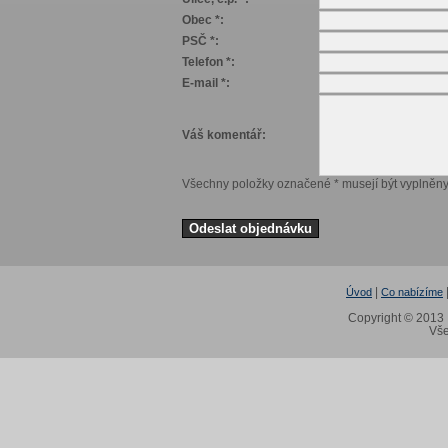
Obec *:
PSČ *:
Telefon *:
E-mail *:
Váš komentář:
Všechny položky označené * musejí být vyplněny
|
Úvod
Co nabízíme
Copyright © 2013 I
Vše