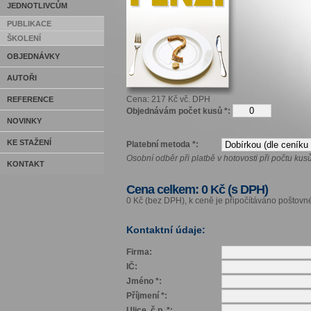
JEDNOTLIVCŮM
PUBLIKACE
ŠKOLENÍ
OBJEDNÁVKY
AUTOŘI
Cena: 217 Kč vč. DPH
REFERENCE
Objednávám počet kusů *:
NOVINKY
KE STAŽENÍ
Platební metoda *:
Osobní odběr při platbě v hotovosti při počtu kus
KONTAKT
Cena celkem:
0
Kč (s DPH)
0
Kč (bez DPH), k ceně je připočítáváno poštovn
Kontaktní údaje:
Firma:
IČ:
Jméno *:
Příjmení *:
Ulice, č.p. *: