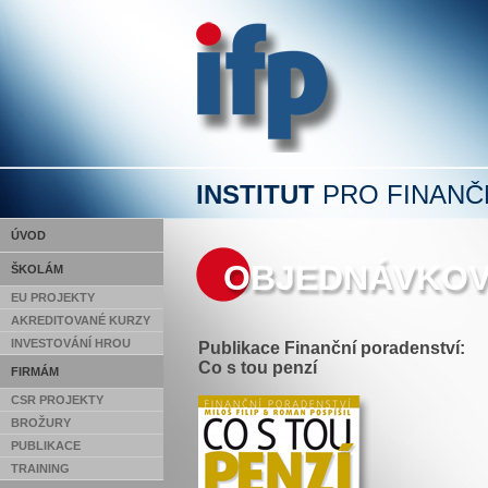
INSTITUT
PRO FINANČ
ÚVOD
OBJEDNÁVKOV
ŠKOLÁM
EU PROJEKTY
AKREDITOVANÉ KURZY
INVESTOVÁNÍ HROU
Publikace Finanční poradenství:
Co s tou penzí
FIRMÁM
CSR PROJEKTY
BROŽURY
PUBLIKACE
TRAINING